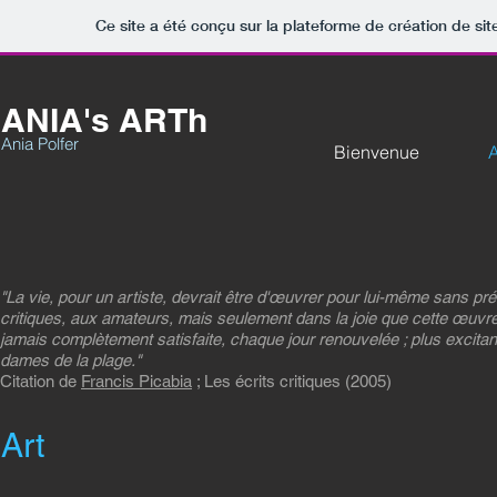
Ce site a été conçu sur la plateforme de création de sit
ANIA's ARTh
Ania Polfer
Bienvenue
A
"La vie, pour un artiste, devrait être d'œuvrer pour lui-même sans 
critiques, aux amateurs, mais seulement dans la joie que cette œuvre 
jamais complètement satisfaite, chaque jour renouvelée ; plus excitan
dames de la plage."
Citation de
Francis Picabia
; Les écrits critiques (2005)
Art