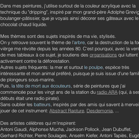
Dans mes peintures, j'utilise surtout de la couleur acrylique avec la
technique du "dripping", inspiré par mon grand-père Adolphe Grevig
boulanger-pâtissier, que je voyais ainsi décorer ses gâteaux avec le
chocolat chaud liquide.
Mes thèmes sont des sujets inspirés de ma vie, stylisés.
On y retrouve souvent le thème de
l'arbre
, car la destruction de la fo
vièrge me révolte depuis les années 80. C'est pourquoi, avec la ven
de mes tableaux à ce sujet, je soutiens des
organisations
qui luttent
activement contre la déforestation.
Autres sujets fréquents: la mer et surtout
le poulpe
, espèce très
intéressante et mon animal préféré, puisque je suis issue d'une famil
de plongeurs sous-marins.
Puis,
la tête de mort aux écouteurs
, série de peintures que j'ai
commencée pour les vingt ans de la station du
radio ARA
(qui, à se
débuts était une radio pirate).
Sans oublier les
batteurs
, inspirés par des amis qui savent à mervei
jouer de cet instrument:
Abstract Rapture
,
Desdemonia
, ...
Des artistes célèbres qui m'inspirent:
Antoni Gaudi, Alphonse Mucha, Jackson Pollock, Jean Dubuffet,
Gerhard Richter, Pierre Soulages, Anselm Kiefer, Antoni Tapiès, Eug