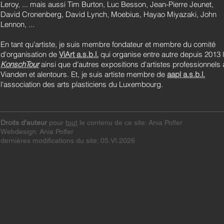
Leroy, ... mais aussi Tim Burton, Luc Besson, Jean-Pierre Jeunet,
David Cronenberg, David Lynch, Moebius, Hayao Miyazaki, John
Lennon, ...
En tant qu'artiste, je suis membre fondateur et membre du comité
d'organisation de
ViArt a.s.b.l.
qui organise entre autre depuis 2013 
KonschTour
ainsi que d'autres expositions d'artistes professionnels 
Vianden et alentours. Et, je suis artiste membre de
aapl a.s.b.l.
l'association des arts plasticiens du Luxembourg.
Droits d'auteur
pour
tout
le contenu de ce site: Ania Polfer
Webdesign: Ania Polfer
dernières modifications du site: 05.
VI.2026